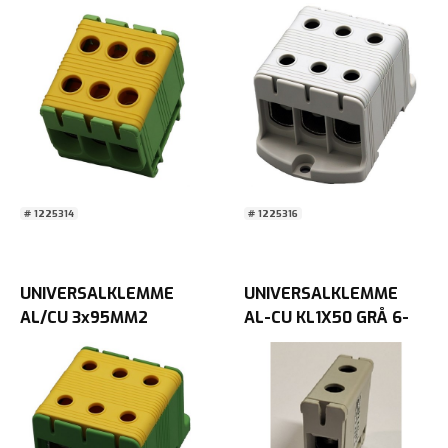
TRIPPEL Gul/Grønn
TRIPPEL GRÅ
# 1225314
# 1225316
UNIVERSALKLEMME
UNIVERSALKLEMME
AL/CU 3x95MM2
AL-CU KL1X50 GRÅ 6-
TRIPPEL Gul/Grønn
50