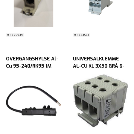
# 1225934
# 1243561
OVERGANGSHYLSE Al-
UNIVERSALKLEMME
Cu 95-240/RK95 1M
AL-CU KL 3X50 GRÅ 6-
P240
50