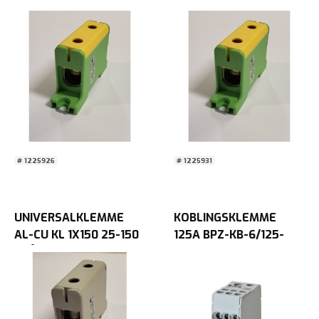
GulGrønn 16-95
GULGRØNN
# 1225926
# 1225931
UNIVERSALKLEMME
KOBLINGSKLEMME
AL-CU KL 1X150 25-150
125A BPZ-KB-6/125-
GRÅ
ALU EATON