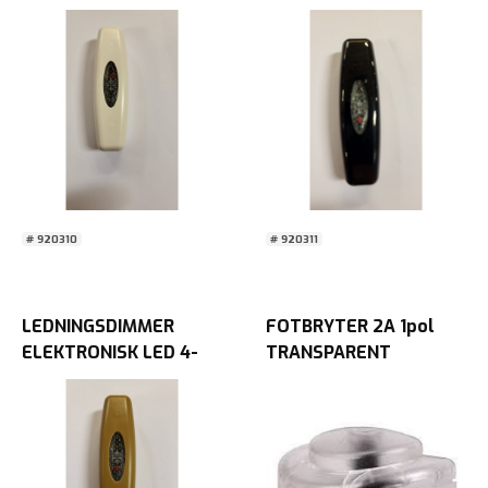
100W SNELLO HVIT
100W SNELLO SORT
Blister
Blister
# 920310
# 920311
LEDNINGSDIMMER
FOTBRYTER 2A 1pol
ELEKTRONISK LED 4-
TRANSPARENT
100W SNELLO BRONSE
Blister