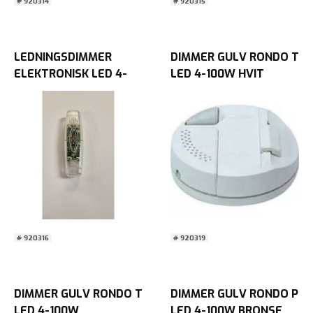
# 920314
# 920315
LEDNINGSDIMMER
DIMMER GULV RONDO T
ELEKTRONISK LED 4-
LED 4-100W HVIT
100W SNELLO
Blister
TRANSPARENT Blister
# 920316
# 920319
DIMMER GULV RONDO T
DIMMER GULV RONDO P
LED 4-100W
LED 4-100W BRONSE