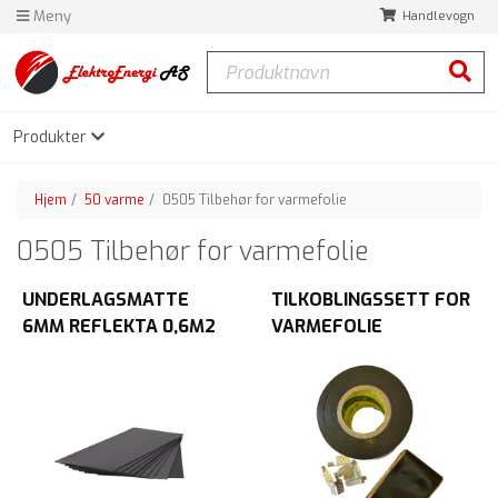
Meny
Handlevogn
Produktnavn
Søk
Produkter
Hjem
50 varme
0505 Tilbehør for varmefolie
0505 Tilbehør for varmefolie
UNDERLAGSMATTE
TILKOBLINGSSETT FOR
6MM REFLEKTA 0,6M2
VARMEFOLIE
SELV.TAPE+10
KLEMMER