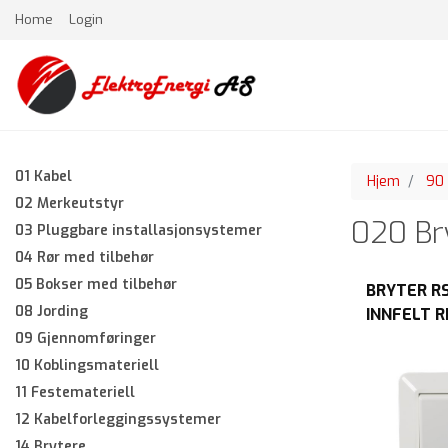
Home
Login
01 Kabel
Hjem
90 
02 Merkeutstyr
020 Bry
03 Pluggbare installasjonsystemer
04 Rør med tilbehør
05 Bokser med tilbehør
BRYTER RS
08 Jording
INNFELT R
BLISTER
09 Gjennomføringer
10 Koblingsmateriell
11 Festemateriell
12 Kabelforleggingssystemer
14 Brytere