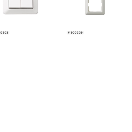
00203
# 900209