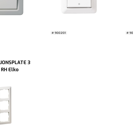
# 900201
# 9
JONSPLATE 3
 RH Elko