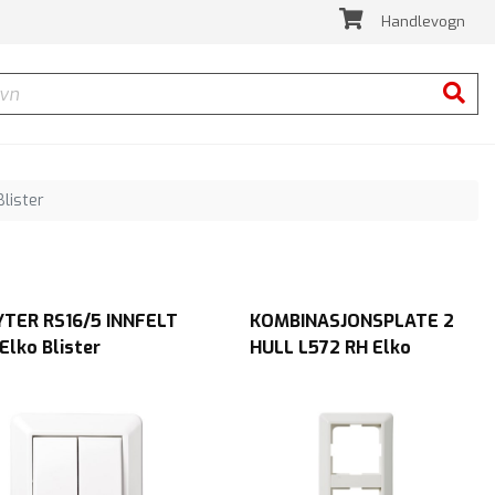
Handlevogn
Søk
Blister
YTER RS16/5 INNFELT
KOMBINASJONSPLATE 2
Elko Blister
HULL L572 RH Elko
Blister