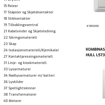
15 Releer
17 Støpsler og Skjøtekontakter
18 Stikkontakter
19 Tilkoblingssentral
# 900200
21 Kabelvinder og Skjøteledning
22 Sikringsmateriell
23 Skap
KOMBINAS
24 Isolasjonsmateriell/Kjemikaler
HULL L573
27 Kontaktpressingsmateriell
Blister
31 Linje- og kioskmateriell
33 Lysarmaturer
34 Nødlysarmaturer m/ batteri
36 Lyskilder
37 Spotlightskinner
38 Transformatorer
40 Motorer