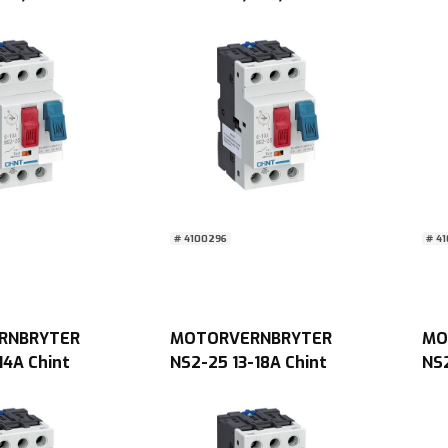
# 4100296
# 4
RNBRYTER
MOTORVERNBRYTER
MO
14A Chint
NS2-25 13-18A Chint
NS2