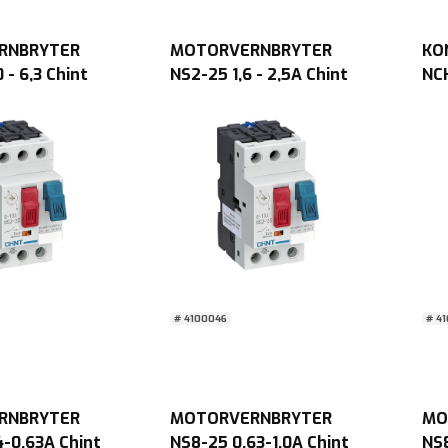
RNBRYTER
MOTORVERNBRYTER
KO
 - 6,3 Chint
NS2-25 1,6 - 2,5A Chint
NC
Chi
# 4100046
# 4
RNBRYTER
MOTORVERNBRYTER
MO
4-0,63A Chint
NS8-25 0,63-1,0A Chint
NS8