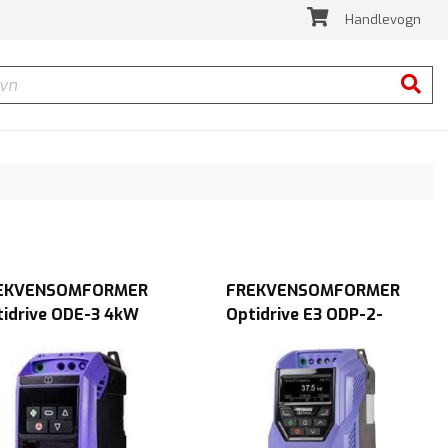
Handlevogn
Søk
EKVENSOMFORMER
FREKVENSOMFORMER
tidrive ODE-3 4kW
Optidrive E3 ODP-2-
230V IP20
24400-3KF42SN