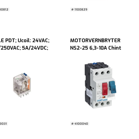
00812
# 1100829
E PDT; Ucoil: 24VAC;
MOTORVERNBRYTER
/250VAC; 5A/24VDC;
NS2-25 6,3-10A Chint
 DRM570524LT
3031
# 4100040