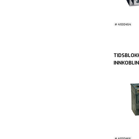
# 4100454
TIDSBLOK
INNKOBLIN
# 4100466