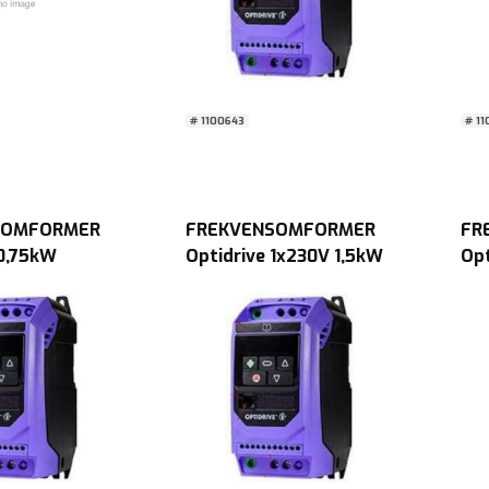
# 1100643
# 11
SOMFORMER
FREKVENSOMFORMER
FR
 0,75kW
Optidrive 1x230V 1,5kW
Opt
E-3-120043-
m/filt E3 LED u/chop S1
m/f
IP20
IP2