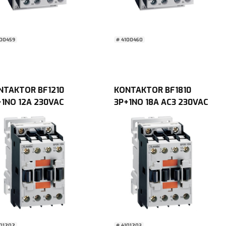
100459
# 4100460
NTAKTOR BF1210
KONTAKTOR BF1810
+1NO 12A 230VAC
3P+1NO 18A AC3 230VAC
/60Hz spole Lovato
50/60Hz spole Lovato
nt
Chint
101202
# 4101203