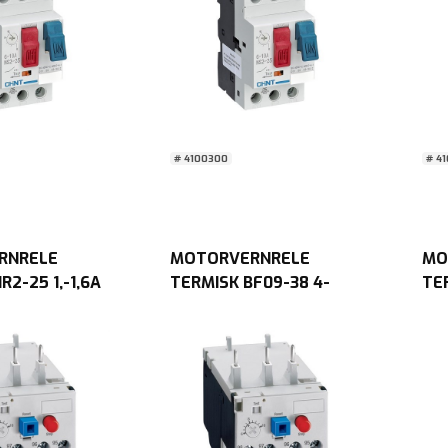
# 4100300
# 4
RNRELE
MOTORVERNRELE
MO
R2-25 1,-1,6A
TERMISK BF09-38 4-
TE
6,5A CENIKA
CE