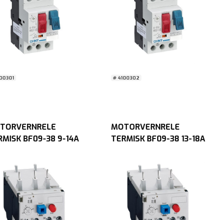
100301
# 4100302
TORVERNRELE
MOTORVERNRELE
RMISK BF09-38 9-14A
TERMISK BF09-38 13-18A
NIKA
Lovato