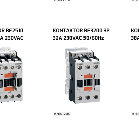
R BF2510
KONTAKTOR BF3200 3P
KO
5A 230VAC
32A 230VAC 50/60Hz
38
pole Lovato
spole Lovato Chint
spo
# 4101205
# 4