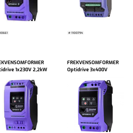
00661
# 1100794
EKVENSOMFORMER
FREKVENSOMFORMER
idrive 1x230V 2,2kW
Optidrive 3x400V
ilt E3 LED chop S2
0,75kW m/EMC E3 IP20
0
LED u/chop S1