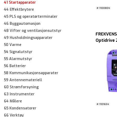
41 Startapparater
# 1100804
44 Effektbrytere
45 PLS og operatørterminaler
46 Byggautomasjon
48 Vifter og ventilasjonsutstyr
FREKVEN
49 Husholdningsapparater
Optidrive
50 Varme
ODE-3-22
54 Signalutstyr
IP20
55 Alarmutstyr
56 Batterier
58 Kommunikasjonsapparater
59 Antennemateriell
60 Strømforsyning
63 Instrumenter
64 Målere
# 1101654
65 Kondensatorer
66 Verktøy