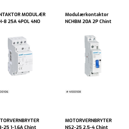
NTAKTOR MODULÆR
Modulærkontaktor
H-8 25A 4POL 4NO
NCH8M 20A 2P Chint
nt
100106
# 4100108
TORVERNBRYTER
MOTORVERNBRYTER
-25 1-1,6A Chint
NS2-25 2,5-4 Chint