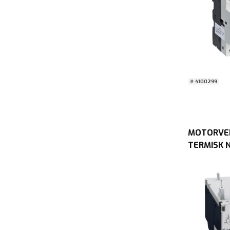
# 4100299
MOTORVE
TERMISK N
CENIKA