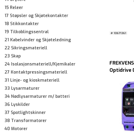
15 Releer
17 Støpsler og Skjøtekontakter
18 Stikkontakter
19 Tilkoblingssentral
# 10671361
21 Kabelvinder og Skjøteledning
22 Sikringsmateriell
23 Skap
FREKVEN
24 Isolasjonsmateriell/Kjemikaler
Optidrive
27 Kontaktpressingsmateriell
1x230V OD
31 Linje- og kioskmateriell
1F12 IP20
33 Lysarmaturer
34 Nødlysarmaturer m/ batteri
36 Lyskilder
37 Spotlightskinner
38 Transformatorer
40 Motorer