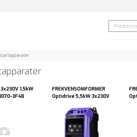
Produktnavn
Startapparater
tapparater
 3x230V 1,5kW
FREKVENSOMFORMER
FR
0070-3F4B
Optidrive 5,5kW 3x230V
Op
/br.ch. IP66
E3 IP20 LED chop S3
3x