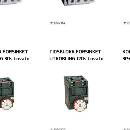
# 4100457
# 4
K FORSINKET
TIDSBLOKK FORSINKET
KO
G 30s Lovato
UTKOBLING 120s Lovato
3P
50
Chi
# 4100470
# 4