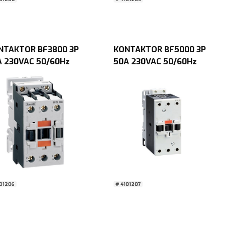
NTAKTOR BF3800 3P
KONTAKTOR BF5000 3P
A 230VAC 50/60Hz
50A 230VAC 50/60Hz
le Lovato Chint
spole Lovato Chint
101206
# 4101207