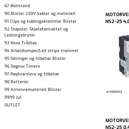
67 Motstand
90 Blister 230V kabler og materiell
MOTORVE
NS2-25 4,0
91 Clips og koblingsklemmer Blister
92 Støpsler, Skjøtekontaktet og
Ledningsbryter
93 Nexa Trådløs
94 Arbeidlamper/Led strips trommel
95 Sikringer og tilbehør Blister
96 Døgnur,Timere
97 Røykvarslere og tilbehør
98 Batterier
99 Antennemateriell Blister
# 4100042
9999 Jul
OUTLET
MOTORVE
NS2-25 0,