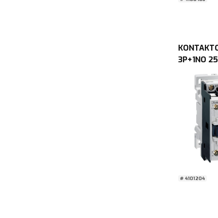
KONTAKTO
3P+1NO 2
50/60Hz s
Chint
# 4101204