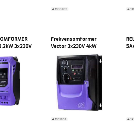
# 1100809
# 11
SOMFORMER
Frekvensomformer
REL
 2,2kW 3x230V
Vector 3x230V 4kW
5A
0105-3042
m/EMC E3 IP66 OUT NS
5A
LED chop S3
# 1101808
# 12