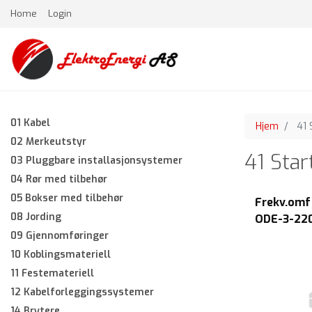
Home
Login
01 Kabel
Hjem
41 
02 Merkeutstyr
41 Star
03 Pluggbare installasjonsystemer
04 Rør med tilbehør
05 Bokser med tilbehør
Frekv.omf
08 Jording
ODE-3-22
m/filter m
09 Gjennomføringer
m/bryter
10 Koblingsmateriell
11 Festemateriell
12 Kabelforleggingssystemer
14 Brytere